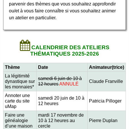
parvenir des thèmes que vous souhaitez approfondir
ou/et à vous faire connaître si vous souhaitez animer
un atelier en particulier.
CALENDRIER DES ATELIERS
THÉMATIQUES 2025-2026
Thème
Date
Animateur(trice)
La légitimité
samedi 6 juin de 10 à
dynastique sur
Claude Franville
12 heures
ANNULÉ
les monnaies*
Annoter une
samedi 20 juin de 10 à
carte du site
Patricia Pilloger
12 heures
uMap
Faire une
mardi 17 novembre de
généalogie
10 à 12 heures au
Pierre Duplan
d’une maison
cercle