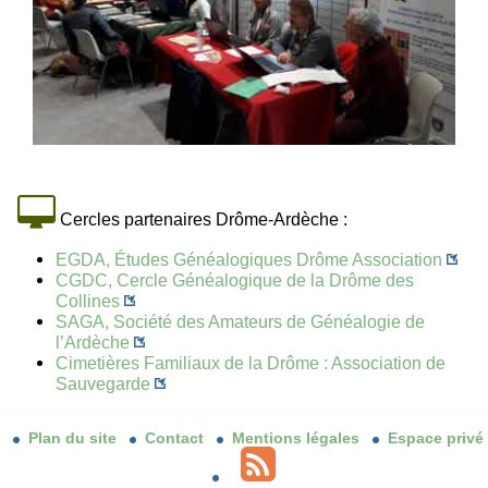
Cercles partenaires Drôme-Ardèche :
EGDA, Études Généalogiques Drôme Association
CGDC, Cercle Généalogique de la Drôme des
Collines
SAGA, Société des Amateurs de Généalogie de
l’Ardèche
Cimetières Familiaux de la Drôme : Association de
Sauvegarde
Plan du site
Contact
Mentions légales
Espace privé